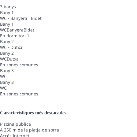
3 banys
Bany 1
WC
·
Banyera
·
Bidet
Bany 1
WC
Banyera
Bidet
En dormitori 1
Bany 2
WC
·
Dutxa
Bany 2
WC
Dutxa
En zones comunes
Bany 3
WC
Bany 3
WC
En zones comunes
Característiques més destacades
Piscina pública
A 250 m de la platja de sorra
Accés Internet