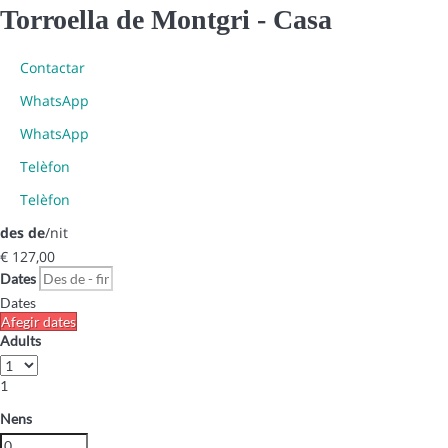
Torroella de Montgri -
Casa
Contactar
WhatsApp
WhatsApp
Telèfon
Telèfon
des de
/nit
€ 127,
00
Dates
Dates
Afegir dates
Adults
1
Nens