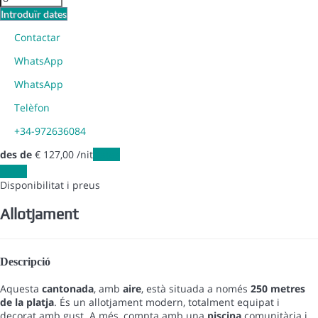
Introduïr dates
Contactar
WhatsApp
WhatsApp
Telèfon
+34-972636084
des de
€ 127,
00
/nit
Dates
Dates
Disponibilitat i preus
Allotjament
Descripció
Aquesta
cantonada
, amb
aire
, està situada a només
250 metres
de la platja
. És un allotjament modern, totalment equipat i
decorat amb gust. A més, compta amb una
piscina
comunitària i