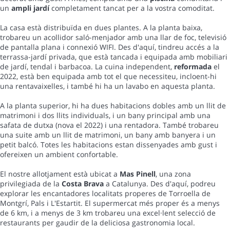
un
ampli jardí
completament tancat per a la vostra comoditat.
La casa està distribuïda en dues plantes. A la planta baixa,
trobareu un acollidor saló-menjador amb una llar de foc, televisió
de pantalla plana i connexió WIFI. Des d'aquí, tindreu accés a la
terrassa-jardí privada, que està tancada i equipada amb mobiliari
de jardí, tendal i barbacoa. La cuina independent,
reformada
el
2022, està ben equipada amb tot el que necessiteu, incloent-hi
una rentavaixelles, i també hi ha un lavabo en aquesta planta.
A la planta superior, hi ha dues habitacions dobles amb un llit de
matrimoni i dos llits individuals, i un bany principal amb una
safata de dutxa (nova el 2022) i una rentadora. També trobareu
una suite amb un llit de matrimoni, un bany amb banyera i un
petit balcó. Totes les habitacions estan dissenyades amb gust i
ofereixen un ambient confortable.
El nostre allotjament està ubicat a
Mas Pinell
, una zona
privilegiada de la
Costa Brava
a Catalunya. Des d'aquí, podreu
explorar les encantadores localitats properes de Torroella de
Montgrí, Pals i L'Estartit. El supermercat més proper és a menys
de 6 km, i a menys de 3 km trobareu una excel·lent selecció de
restaurants per gaudir de la deliciosa gastronomia local.