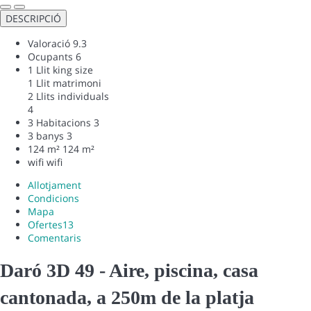
DESCRIPCIÓ
Valoració
9.3
Ocupants
6
1 Llit king size
1 Llit matrimoni
2 Llits individuals
4
3 Habitacions
3
3 banys
3
124 m²
124 m²
wifi
wifi
Allotjament
Condicions
Mapa
Ofertes
13
Comentaris
Daró 3D 49 - Aire, piscina, casa
cantonada, a 250m de la platja