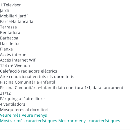
1 Televisor
Jardí
Mobiliari jardí
Parcel·la tancada
Terrassa
Rentadora
Barbacoa
Llar de foc
Planxa
Accés internet
Accés internet
Wifi
124 m² Vivenda
Calefacció radiadors elèctrics
Aire condicionat en tots els dormitoris
Piscina Comunitària+Infantil
Piscina Comunitària+Infantil
data obertura 1/1, data tancament
31/12
Pàrquing a l´aire lliure
4 ventiladors
Mosquiteres al dormitori
Veure més
Veure menys
Mostrar més característiques
Mostrar menys característiques