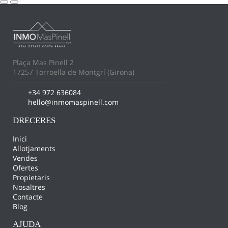
Plaça Mas Pinell 2
17257 Torroella de Montgrí (Girona)
+34 972 636084
hello@inmomaspinell.com
DRECERES
Inici
Allotjaments
Vendes
Ofertes
Propietaris
Nosaltres
Contacte
Blog
AJUDA