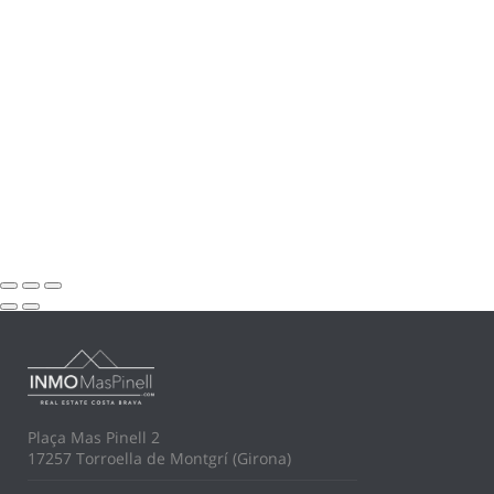
Plaça Mas Pinell 2
17257 Torroella de Montgrí (Girona)