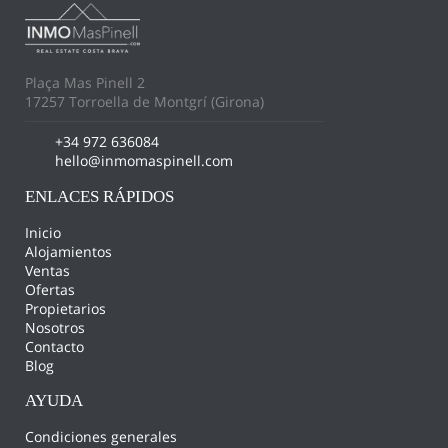
Plaça Mas Pinell 2
17257 Torroella de Montgrí (Girona)
+34 972 636084
hello@inmomaspinell.com
ENLACES RÁPIDOS
Inicio
Alojamientos
Ventas
Ofertas
Propietarios
Nosotros
Contacto
Blog
AYUDA
Condiciones generales