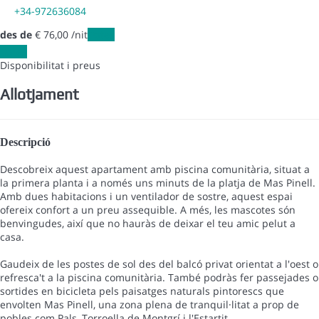
+34-972636084
des de
€ 76,
00
/nit
Dates
Dates
Disponibilitat i preus
Allotjament
Descripció
Descobreix aquest apartament amb piscina comunitària, situat a
la primera planta i a només uns minuts de la platja de Mas Pinell.
Amb dues habitacions i un ventilador de sostre, aquest espai
ofereix confort a un preu assequible. A més, les mascotes són
benvingudes, així que no hauràs de deixar el teu amic pelut a
casa.
Gaudeix de les postes de sol des del balcó privat orientat a l'oest o
refresca't a la piscina comunitària. També podràs fer passejades o
sortides en bicicleta pels paisatges naturals pintorescs que
envolten Mas Pinell, una zona plena de tranquil·litat a prop de
pobles com Pals, Torroella de Montgrí i l'Estartit.