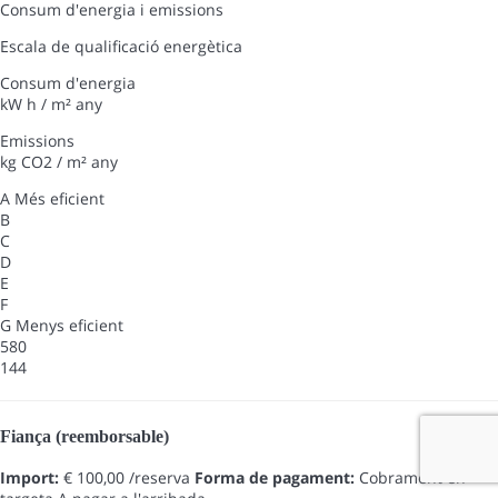
Consum d'energia i emissions
Escala de qualificació energètica
Consum d'energia
kW h / m² any
Emissions
kg CO2 / m² any
A
Més eficient
B
C
D
E
F
G
Menys eficient
580
144
Fiança (reemborsable)
Import:
€ 100,00 /reserva
Forma de pagament:
Cobrament en