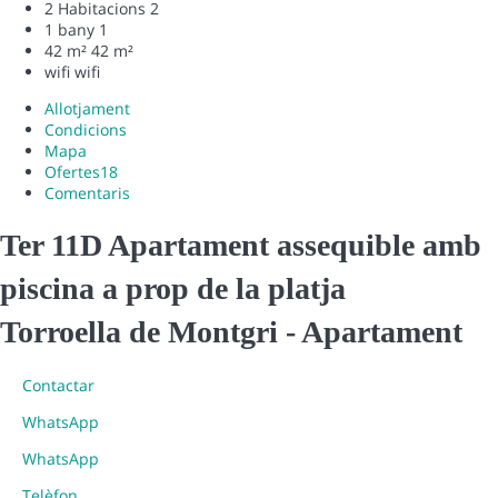
2 Habitacions
2
1 bany
1
42 m²
42 m²
wifi
wifi
Allotjament
Condicions
Mapa
Ofertes
18
Comentaris
Ter 11D Apartament assequible amb
piscina a prop de la platja
Torroella de Montgri -
Apartament
Contactar
WhatsApp
WhatsApp
Telèfon