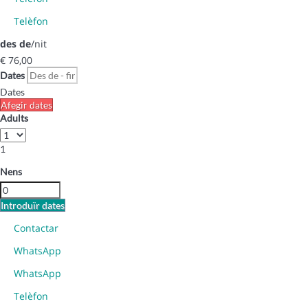
Telèfon
des de
/nit
€ 76,
00
Dates
Dates
Afegir dates
Adults
1
Nens
Introduïr dates
Contactar
WhatsApp
WhatsApp
Telèfon