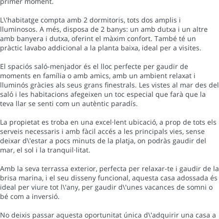
primer moment.
L\'habitatge compta amb 2 dormitoris, tots dos amplis i
lluminosos. A més, disposa de 2 banys: un amb dutxa i un altre
amb banyera i dutxa, oferint el màxim confort. També té un
pràctic lavabo addicional a la planta baixa, ideal per a visites.
El spaciós saló-menjador és el lloc perfecte per gaudir de
moments en família o amb amics, amb un ambient relaxat i
lluminós gràcies als seus grans finestrals. Les vistes al mar des del
saló i les habitacions afegeixen un toc especial que farà que la
teva llar se senti com un autèntic paradís.
La propietat es troba en una excel·lent ubicació, a prop de tots els
serveis necessaris i amb fàcil accés a les principals vies, sense
deixar d\'estar a pocs minuts de la platja, on podràs gaudir del
mar, el sol i la tranquil·litat.
Amb la seva terrassa exterior, perfecta per relaxar-te i gaudir de la
brisa marina, i el seu disseny funcional, aquesta casa adossada és
ideal per viure tot l\'any, per gaudir d\'unes vacances de somni o
bé com a inversió.
No deixis passar aquesta oportunitat única d\'adquirir una casa a