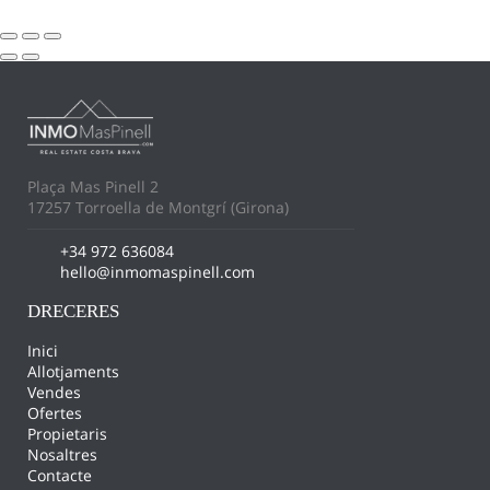
Plaça Mas Pinell 2
17257 Torroella de Montgrí (Girona)
+34 972 636084
hello@inmomaspinell.com
DRECERES
Inici
Allotjaments
Vendes
Ofertes
Propietaris
Nosaltres
Contacte