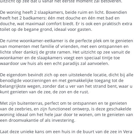
uitzicht op zee dat u vanaf het eerste moment zal betoveren.
De woning heeft 2 slaapkamers, beide ruim en licht. Bovendien
heeft het 2 badkamers: één met douche en één met bad en
douche, wat maximaal comfort biedt. Er is ook een praktisch extra
toilet op de begane grond, ideaal voor gasten.
De ruime woonkamer-eetkamer is de perfecte plek om te genieten
van momenten met familie of vrienden, met een ontspannen en
lichte sfeer dankzij de grote ramen. Het uitzicht op zee vanuit de
woonkamer en de slaapkamers voegt een speciaal tintje toe
waardoor uw huis als een echt paradijs zal aanvoelen.
De eigendom bevindt zich op een uitstekende locatie, dicht bij alle
benodigde voorzieningen en met gemakkelijke toegang tot de
belangrijkste wegen, zonder dat u ver van het strand bent, waar u
kunt genieten van de zee, de zon en de rust.
Met zijn buitenterras, perfect om te ontspannen en te genieten
van de zeebries, en zijn functioneel ontwerp, is deze geschakelde
woning ideaal om het hele jaar door te wonen, om te genieten van
een droomvakantie of als investering.
Laat deze unieke kans om een huis in de buurt van de zee in Vera