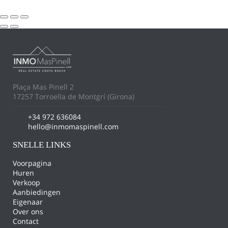
Plaça Mas Pinell 2
17257 Torroella de Montgrí (Girona)
+34 972 636084
hello@inmomaspinell.com
SNELLE LINKS
Voorpagina
Huren
Verkoop
Aanbiedingen
Eigenaar
Over ons
Contact