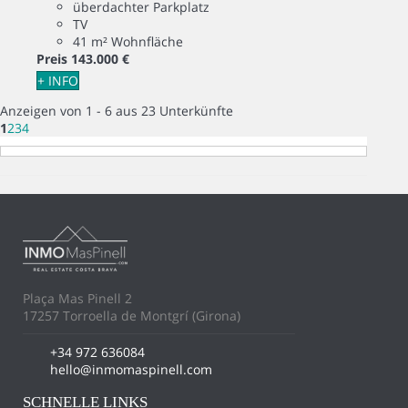
überdachter Parkplatz
TV
41 m² Wohnfläche
Preis
143.000 €
+ INFO
Anzeigen von 1 - 6 aus 23 Unterkünfte
1
2
3
4
Plaça Mas Pinell 2
17257 Torroella de Montgrí (Girona)
+34 972 636084
hello@inmomaspinell.com
SCHNELLE LINKS