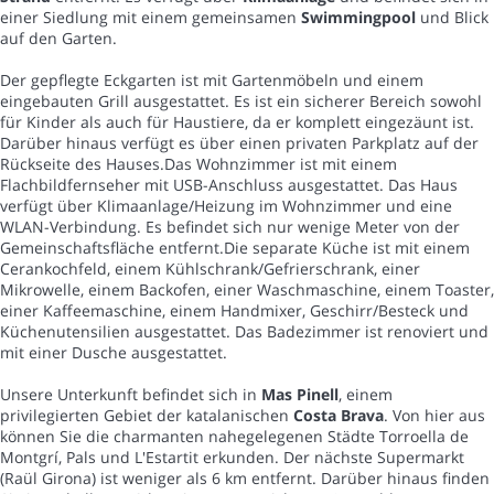
einer Siedlung mit einem gemeinsamen
Swimmingpool
und Blick
auf den Garten.
Der gepflegte Eckgarten ist mit Gartenmöbeln und einem
eingebauten Grill ausgestattet. Es ist ein sicherer Bereich sowohl
für Kinder als auch für Haustiere, da er komplett eingezäunt ist.
Darüber hinaus verfügt es über einen privaten Parkplatz auf der
Rückseite des Hauses.Das Wohnzimmer ist mit einem
Flachbildfernseher mit USB-Anschluss ausgestattet. Das Haus
verfügt über Klimaanlage/Heizung im Wohnzimmer und eine
WLAN-Verbindung. Es befindet sich nur wenige Meter von der
Gemeinschaftsfläche entfernt.Die separate Küche ist mit einem
Cerankochfeld, einem Kühlschrank/Gefrierschrank, einer
Mikrowelle, einem Backofen, einer Waschmaschine, einem Toaster,
einer Kaffeemaschine, einem Handmixer, Geschirr/Besteck und
Küchenutensilien ausgestattet. Das Badezimmer ist renoviert und
mit einer Dusche ausgestattet.
Unsere Unterkunft befindet sich in
Mas Pinell
, einem
privilegierten Gebiet der katalanischen
Costa Brava
. Von hier aus
können Sie die charmanten nahegelegenen Städte Torroella de
Montgrí, Pals und L'Estartit erkunden. Der nächste Supermarkt
(Raül Girona) ist weniger als 6 km entfernt. Darüber hinaus finden