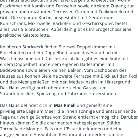
Esszimmer mit Kamin und Fernseher sowie direktem Zugang zur
privaten und umzäunten Terrassen-Garten mit Teakmöbeln und
Grill. Die separate Küche, ausgestattet mit Geräten wie
Kühlschrank, Mikrowelle, Backofen und Geschirrspüler, bietet
alles, was Sie brauchen. Außerdem gibt es im Erdgeschoss eine
praktische Gästetoilette.
Im oberen Stockwerk finden Sie zwei Doppelzimmer mit
Einzelbetten und ein Doppelbett sowie das Hauptbad mit
Waschmaschine und Dusche. Zusätzlich gibt es eine Suite mit
einem Doppelbett und einem eigenen Badezimmer mit
Badewanne sowie einen kleinen Balkon. Vom Dachboden des
Hauses aus können Sie eine zweite Terrasse mit Blick auf den Pool
und das Meer genießen, mit den Medes-Inseln im Hintergrund.
Das Haus verfügt auch über eine kleine Garage, um
Strandutensilien, Spielzeug und Fahrräder zu verstauen.
Das Haus befindet sich in
Mas Pinell
und genießt eine
privilegierte Lage am Meer, die Ihnen sonnige und entspannende
Tage nur wenige Schritte vom Strand entfernt ermöglicht. Darüber
hinaus können Sie die charmanten nahegelegenen Städte
Torroella de Montgrí, Pals und L'Estartit erkunden und eine
ausgezeichnete Auswahl an Restaurants entdecken, um die