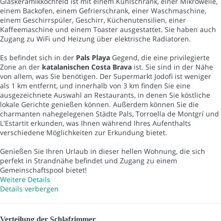
Glaskeramikkochfeld ist mit einem Kühlschrank, einer Mikrowelle,
einem Backofen, einem Gefrierschrank, einer Waschmaschine,
einem Geschirrspüler, Geschirr, Küchenutensilien, einer
Kaffeemaschine und einem Toaster ausgestattet. Sie haben auch
Zugang zu WiFi und Heizung über elektrische Radiatoren.
Es befindet sich in der
Pals Playa
Gegend, die eine privilegierte
Zone an der
katalanischen Costa Brava
ist. Sie sind in der Nähe
von allem, was Sie benötigen. Der Supermarkt Jodofi ist weniger
als 1 km entfernt, und innerhalb von 3 km finden Sie eine
ausgezeichnete Auswahl an Restaurants, in denen Sie köstliche
lokale Gerichte genießen können. Außerdem können Sie die
charmanten nahegelegenen Städte Pals, Torroella de Montgrí und
L'Estartit erkunden, was Ihnen während Ihres Aufenthalts
verschiedene Möglichkeiten zur Erkundung bietet.
Genießen Sie Ihren Urlaub in dieser hellen Wohnung, die sich
perfekt in Strandnähe befindet und Zugang zu einem
Gemeinschaftspool bietet!
Weitere Details
Details verbergen
Verteilung der Schlafzimmer