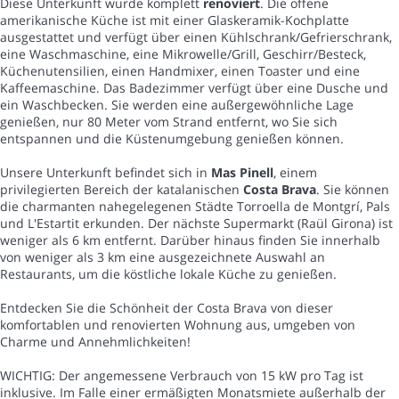
Diese Unterkunft wurde komplett
renoviert
. Die offene
amerikanische Küche ist mit einer Glaskeramik-Kochplatte
ausgestattet und verfügt über einen Kühlschrank/Gefrierschrank,
eine Waschmaschine, eine Mikrowelle/Grill, Geschirr/Besteck,
Küchenutensilien, einen Handmixer, einen Toaster und eine
Kaffeemaschine. Das Badezimmer verfügt über eine Dusche und
ein Waschbecken. Sie werden eine außergewöhnliche Lage
genießen, nur 80 Meter vom Strand entfernt, wo Sie sich
entspannen und die Küstenumgebung genießen können.
Unsere Unterkunft befindet sich in
Mas Pinell
, einem
privilegierten Bereich der katalanischen
Costa Brava
. Sie können
die charmanten nahegelegenen Städte Torroella de Montgrí, Pals
und L'Estartit erkunden. Der nächste Supermarkt (Raül Girona) ist
weniger als 6 km entfernt. Darüber hinaus finden Sie innerhalb
von weniger als 3 km eine ausgezeichnete Auswahl an
Restaurants, um die köstliche lokale Küche zu genießen.
Entdecken Sie die Schönheit der Costa Brava von dieser
komfortablen und renovierten Wohnung aus, umgeben von
Charme und Annehmlichkeiten!
WICHTIG: Der angemessene Verbrauch von 15 kW pro Tag ist
inklusive. Im Falle einer ermäßigten Monatsmiete außerhalb der