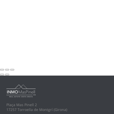
Plaça Mas Pinell 2
17257 Torroella de Montgrí (Girona)