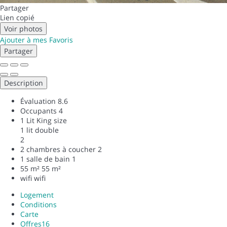
Partager
Lien copié
Voir photos
Ajouter à mes Favoris
Partager
Description
Évaluation
8.6
Occupants
4
1 Lit King size
1 lit double
2
2 chambres à coucher
2
1 salle de bain
1
55 m²
55 m²
wifi
wifi
Logement
Conditions
Carte
Offres
16