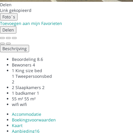
Delen
Link gekopieerd
Foto´s
Toevoegen aan mijn Favorieten
Delen
Beschrijving
Beoordeling
8.6
Bewoners
4
1 King size bed
1 Tweepersoonsbed
2
2 Slaapkamers
2
1 badkamer
1
55 m²
55 m²
wifi
wifi
Accommodatie
Boekingsvoorwaarden
Kaart
Aanbieding
16