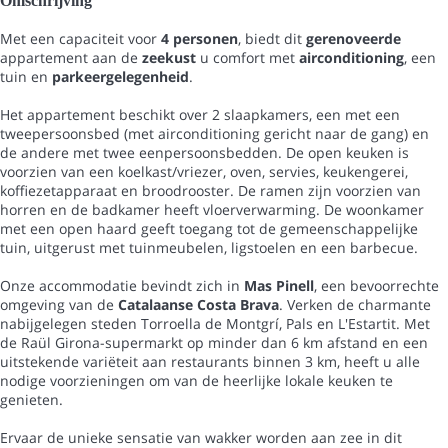
Omschrijving
Met een capaciteit voor
4 personen
, biedt dit
gerenoveerde
appartement aan de
zeekust
u comfort met
airconditioning
, een
tuin en
parkeergelegenheid
.
Het appartement beschikt over 2 slaapkamers, een met een
tweepersoonsbed (met airconditioning gericht naar de gang) en
de andere met twee eenpersoonsbedden. De open keuken is
voorzien van een koelkast/vriezer, oven, servies, keukengerei,
koffiezetapparaat en broodrooster. De ramen zijn voorzien van
horren en de badkamer heeft vloerverwarming. De woonkamer
met een open haard geeft toegang tot de gemeenschappelijke
tuin, uitgerust met tuinmeubelen, ligstoelen en een barbecue.
Onze accommodatie bevindt zich in
Mas Pinell
, een bevoorrechte
omgeving van de
Catalaanse Costa Brava
. Verken de charmante
nabijgelegen steden Torroella de Montgrí, Pals en L'Estartit. Met
de Raül Girona-supermarkt op minder dan 6 km afstand en een
uitstekende variëteit aan restaurants binnen 3 km, heeft u alle
nodige voorzieningen om van de heerlijke lokale keuken te
genieten.
Ervaar de unieke sensatie van wakker worden aan zee in dit