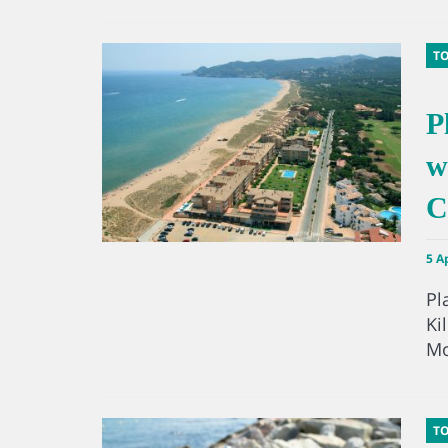
T
P
w
C
5 A
Pl
Ki
Mo
T