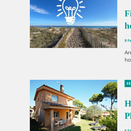
F
h
9 F
Ar
ho
F
H
P
6 S