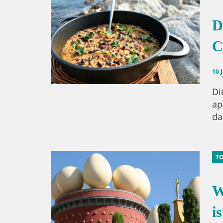
D
C
10 
Di
ap
da
T
W
i