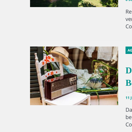
Re
ve
Co
A
D
B
11 
Da
be
Co