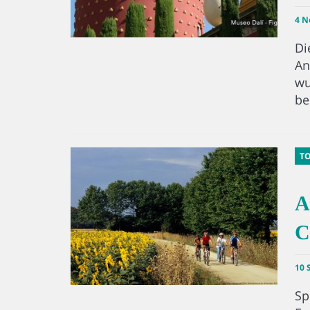
4 N
Di
An
wu
be
T
A
C
10 
Sp