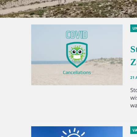
UN
S
Z
21 
St
wi
wa
VA