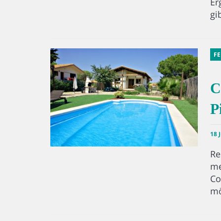
Er
gi
F
C
P
18 
Re
me
Co
mö