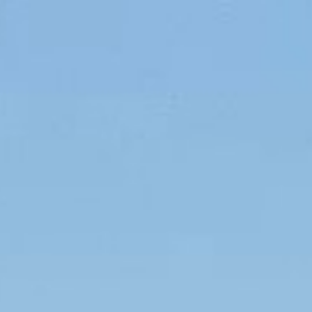
Toegang eigenaar
Turist login
Favorieten
EIGENAAR
OVER ONS
CONTACT
BLOG