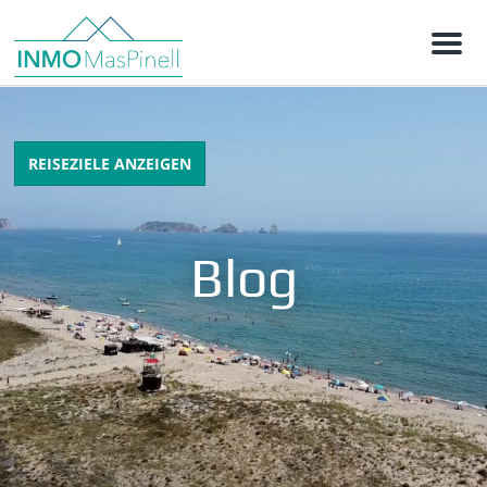
M
e
n
u
REISEZIELE ANZEIGEN
Blog