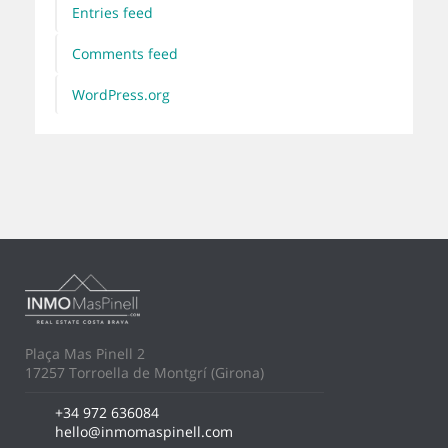
Entries feed
Comments feed
WordPress.org
Plaça Mas Pinell 2
17257 Torroella de Montgrí (Girona)
+34 972 636084
hello@inmomaspinell.com