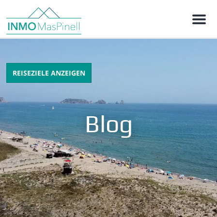
M
e
n
u
REISEZIELE ANZEIGEN
Blog