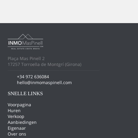
Plaça Mas Pinell 2
17257 Torroella de Montgrí (Girona)
+34 972 636084
hello@inmomaspinell.com
SNELLE LINKS
Voorpagina
Huren
Verkoop
Aanbiedingen
Eigenaar
Over ons